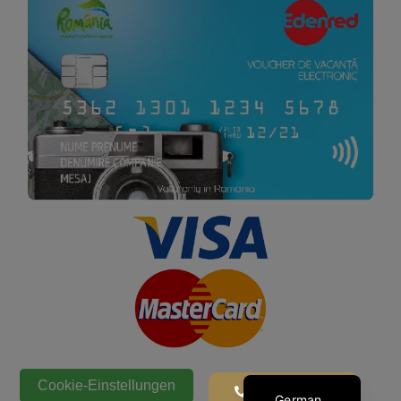
Hungarian
Serbian
English
Romanian
Cookie-Einstellungen
Jetzt anrufen!
German