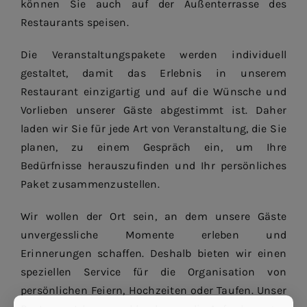
können Sie auch auf der Außenterrasse des
Restaurants speisen.
Die Veranstaltungspakete werden individuell
gestaltet, damit das Erlebnis in unserem
Restaurant einzigartig und auf die Wünsche und
Vorlieben unserer Gäste abgestimmt ist. Daher
laden wir Sie für jede Art von Veranstaltung, die Sie
planen, zu einem Gespräch ein, um Ihre
Bedürfnisse herauszufinden und Ihr persönliches
Paket zusammenzustellen.
Wir wollen der Ort sein, an dem unsere Gäste
unvergessliche Momente erleben und
Erinnerungen schaffen. Deshalb bieten wir einen
speziellen Service für die Organisation von
persönlichen Feiern, Hochzeiten oder Taufen. Unser