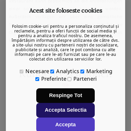
Restaurant kann problemlos an die Anforderungen
einer solchen Veranstaltung angepasst werden.
Acest site foloseste cookies
Außerdem verfügen wir über eine gemütliche
Terrasse, die zu einem angenehmen Ort für die
Folosim cookie-uri pentru a personaliza conținutul și
reclamele, pentru a oferi funcții de social media și
Organisation eines besonderen Festes werden
pentru a analiza traficul nostru. De asemenea,
împărtășim informații despre utilizarea de către dvs.
kann.
a site-ului nostru cu partenerii noștri de socializare,
publicitate și analiză, care le pot combina cu alte
informații pe care le-ați furnizat sau pe care le-au
colectat din utilizarea serviciilor lor.
Kundenrezensionen
Necesare
Analytics
Marketing
Preferinte
Parteneri
Respinge Tot
Accepta Selectia
Accepta