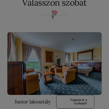
Válasszon szobát
Foglalja le a
Junior lakosztály
szobáját!