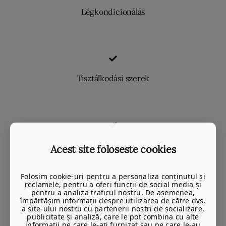
Légkondicionálás
Tisztálkodási szerek
Nemdohányzó szobák
Acest site foloseste cookies
Folosim cookie-uri pentru a personaliza conținutul și
reclamele, pentru a oferi funcții de social media și
pentru a analiza traficul nostru. De asemenea,
împărtășim informații despre utilizarea de către dvs.
a site-ului nostru cu partenerii noștri de socializare,
Led TV
publicitate și analiză, care le pot combina cu alte
informații pe care le-ați furnizat sau pe care le-au