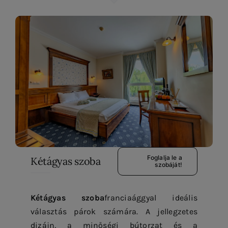
Foglalja le a
Kétágyas szoba
szobáját!
Kétágyas szoba
franciaággyal ideális
választás párok számára. A jellegzetes
dizájn, a minőségi bútorzat és a