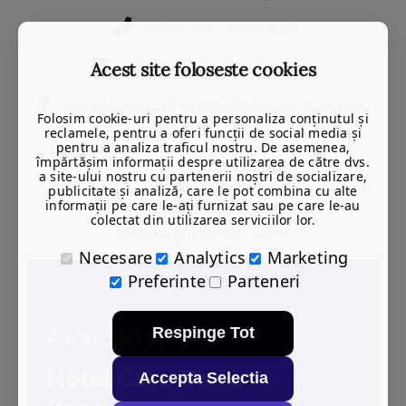
+4 (0) 729 – 797 – 900
Acest site foloseste cookies
office@hotelcasadelarosa.ro
Str. Calea Urseni Nr.16B, Timisoara, Romania
Folosim cookie-uri pentru a personaliza conținutul și
reclamele, pentru a oferi funcții de social media și
pentru a analiza traficul nostru. De asemenea,
ANPC
împărtășim informații despre utilizarea de către dvs.
a site-ului nostru cu partenerii noștri de socializare,
Uslovi i odredbe
publicitate și analiză, care le pot combina cu alte
informații pe care le-ați furnizat sau pe care le-au
Pravilnik hotela Casa de la Rosa
colectat din utilizarea serviciilor lor.
Politika privatnosti GDPR
Necesare
Analytics
Marketing
Preferinte
Parteneri
Respinge Tot
Accepta Selectia