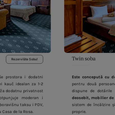
Twin soba
Rezervišite Sobu!
še prostora i dodatni
Este concepută cu d
vi kauč idealan za 1-2
pentru două persoan
uža dodatnu privatnost
dispune de dotările
potpunjuje moderan i
deosebit, mobilier de c
boravišnu taksu i PDV,
sistem de încălzire ș
 Casa de la Rosa.
proprie.