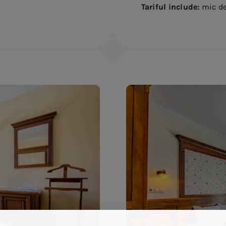
Tariful include:
mic dej