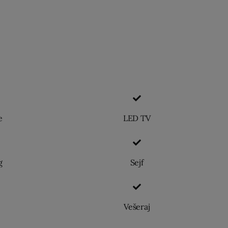
e
LED TV
g
Sejf
Vešeraj