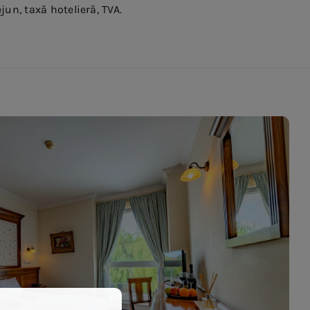
un, taxă hotelieră, TVA.