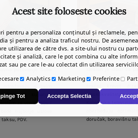
Acest site foloseste cookies
i pentru a personaliza conținutul și reclamele, pent
dia și pentru a analiza traficul nostru. De asemene
Dvokrevetna soba
re utilizarea de către dvs. a site-ului nostru cu part
Rezervišite Sobu!
icitate și analiză, care le pot combina cu alte informa
zat sau pe care le-au colectat din utilizarea serviciilo
Idealan je izbor za p
lovno putovanje. Soba
žele da uživaju u m
ecesare
Analytics
Marketing
Preferinte
Part
 se poseban dizajn,
bračni krevet diz
je odražavaju u svim
visokokvalitetan name
 Privatno kupatilo,
pinge Tot
Accepta Selectia
Accep
Kablovska televizija, 
sistem za ventilaciju i
obezbeđuju optimal
bede najbolje uslove
doručak, boravišnu ta
 taksu, PDV.