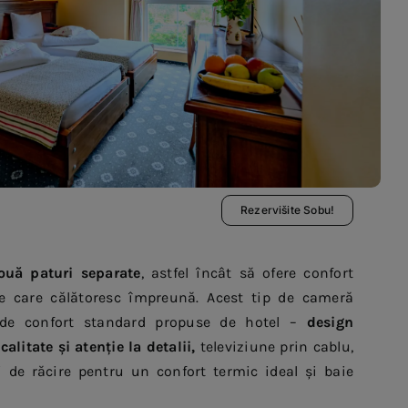
Rezervišite Sobu!
ouă paturi separate
, astfel încât să ofere confort
e care călătoresc împreună. Acest tip de cameră
 de confort standard propuse de hotel –
design
alitate și atenție la detalii,
televiziune prin cablu,
i de răcire pentru un confort termic ideal și baie